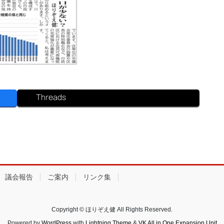
Threads
議会報告
ご案内
リンク集
Copyright © ほりぞえ健 All Rights Reserved.
Powered by
WordPress
with
Lightning Theme
&
VK All in One Expansion Unit