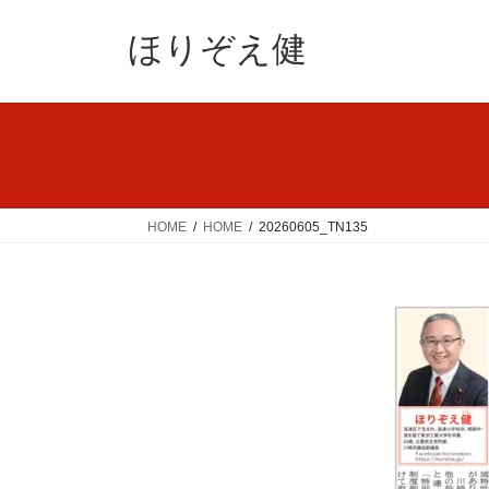
コ
ナ
ン
ビ
ほりぞえ健
テ
ゲ
ン
ー
ツ
シ
へ
ョ
ス
ン
キ
に
ッ
移
HOME
HOME
20260605_TN135
プ
動