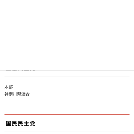
高津区役所
川崎市
横浜市
神奈川県
総務省
立憲民主党
本部
神奈川県連合
国民民主党