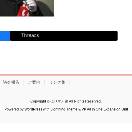
Threads
議会報告
ご案内
リンク集
Copyright © ほりぞえ健 All Rights Reserved.
Powered by
WordPress
with
Lightning Theme
&
VK All in One Expansion Unit