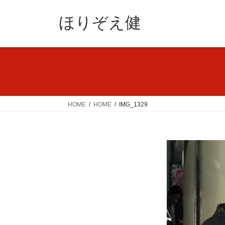
コ
ナ
ン
ビ
ほりぞえ健
テ
ゲ
ン
ー
ツ
シ
へ
ョ
ス
ン
キ
に
ッ
移
HOME
HOME
IMG_1329
プ
動