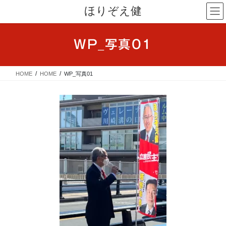
コ
ナ
ほりぞえ健
ン
ビ
テ
ゲ
ン
ー
WP_写真01
ツ
シ
へ
ョ
ス
ン
HOME
HOME
WP_写真01
キ
に
ッ
移
プ
動