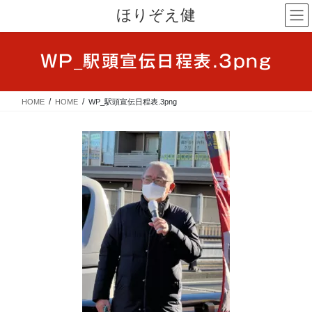
コ
ナ
ほりぞえ健
ン
ビ
テ
ゲ
ン
ー
WP_駅頭宣伝日程表.3png
ツ
シ
へ
ョ
ス
ン
HOME
HOME
WP_駅頭宣伝日程表.3png
キ
に
ッ
移
プ
動