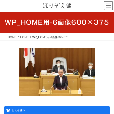
コ
ナ
ほりぞえ健
ン
ビ
テ
ゲ
ン
ー
WP_HOME用-6画像600×375
ツ
シ
へ
ョ
ス
ン
HOME
HOME
WP_HOME用-6画像600×375
キ
に
ッ
移
プ
動
Bluesky