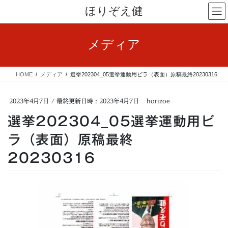
コ
ナ
ほりぞえ健
ン
ビ
テ
ゲ
ン
ー
メディア
ツ
シ
へ
ョ
ス
ン
HOME
メディア
選挙202304_05選挙運動用ビラ（表面）原稿最終20230316
キ
に
ッ
移
プ
動
2023年4月7日
/ 最終更新日時 :
2023年4月7日
horizoe
選挙202304_05選挙運動用ビ
ラ（表面）原稿最終
20230316