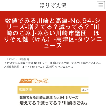
コ
ナ
ほりぞえ健
ン
ビ
テ
ゲ
ン
ー
数値でみる川崎と高津-No.94-シ
ツ
シ
リーズ-増えてる？減ってる？｢川
へ
ョ
ス
ン
崎のごみ｣-みらい川崎市議団 ほ
キ
に
りぞえ健（けん）-高津区-タウンニ
ッ
移
ュース
プ
動
HOME
活動報告
数値でみる川崎と高津-No.94-シリーズ-増えてる？減ってる？｢川崎のごみ｣-みら
い川崎市議団 ほりぞえ健（けん）-高津区-タウンニュース